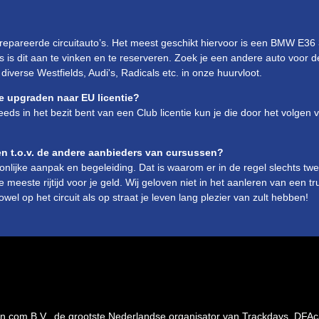
epareerde circuitauto’s. Het meest geschikt hiervoor is een BMW E36
s is dit aan te vinken en te reserveren. Zoek je een andere auto voor 
iverse Westfields, Audi's, Radicals etc. in onze huurvloot.
eze upgraden naar EU licentie?
eds in het bezit bent van een Club licentie kun je die door het volge
 t.o.v. de andere aanbieders van cursussen?
lijke aanpak en begeleiding. Dat is waarom er in de regel slechts twee
e meeste rijtijd voor je geld. Wij geloven niet in het aanleren van een 
wel op het circuit als op straat je leven lang plezier van zult hebben!
n.com B.V., de grootste Nederlandse organisator van Trackdays. DFAc