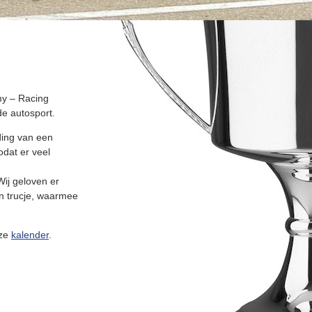
my – Racing
de autosport.
ding van een
odat er veel
Wij geloven er
een trucje, waarmee
ze
kalender
.