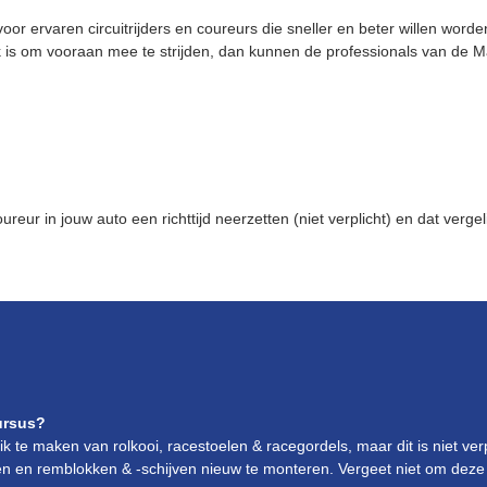
 ervaren circuitrijders en coureurs die sneller en beter willen worden.
jk is om vooraan mee te strijden, dan kunnen de professionals van de M
reur in jouw auto een richttijd neerzetten (niet verplicht) en dat verge
cursus?
k te maken van rolkooi, racestoelen & racegordels, maar dit is niet ve
rsen en remblokken & -schijven nieuw te monteren. Vergeet niet om dez