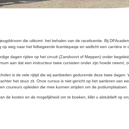
jeugddroom die uitkomt: het behalen van de racelicentie. Bij DFAcade
op weg naar het felbegeerde licentiepasje en wellicht een carrière in 
ledige dagen rijden op het circuit (Zandvoort of Meppen) onder begelei
imum aan dat een instructeur twee cursisten onder zijn hoede neemt, z
olen is de vele rijtijd die wij aanbieden gedurende deze twee dagen. 
lf achter het stuur zit. Onze cursus is niet gericht op het aanleren van 
illen coureurs opleiden die mee kunnen strijden om de podiumplaatsen.
n de kosten en de mogelijkheid om te boeken, klikt u alstublieft op on