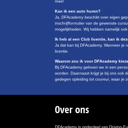
mee!
Kan ik een auto huren?
Ja, DFAcademy beschikt over eigen gepr
inschrijfformulier van de gewenste cursu
mogelijkheden. Wij hebben namelijk ook d
Ik heb al een Club licentie, kan ik d
Ja dat kan bij DFAcademy. Wanneer je re
licentie.
Waarom zou ik voor DFAcademy kiezen
Bij DFAcademy geloven we in een persoon
worden. Daarnaast krijgt je bij ons ook d
gedegen opleiding tot coureur, waar je zo
Over ons
DFAcademy is onderdeel van Driving-Fu